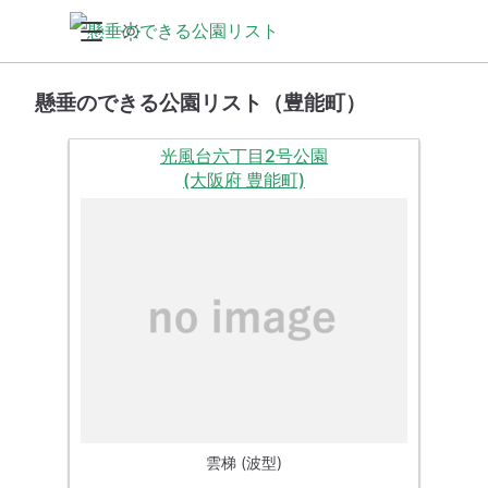
懸垂のできる公園リスト（豊能町）
光風台六丁目2号公園
(大阪府 豊能町)
雲梯 (波型)