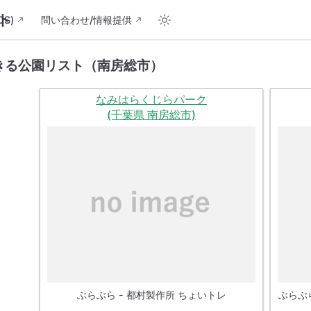
ト
S)
問い合わせ/情報提供
きる公園リスト（南房総市）
なみはらくじらパーク
(千葉県 南房総市)
ぶらぶら - 都村製作所 ちょいトレ
ぶらぶ