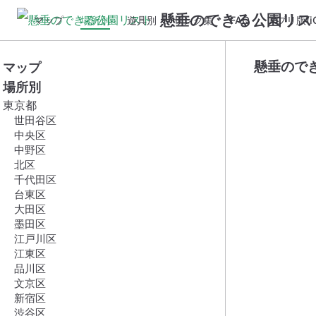
懸垂のできる公園リス
マップ
場所別
遊具別
リンク集
FAQ
アプリ版(iO
懸垂ので
マップ
場所別
東京都
世田谷区
中央区
中野区
北区
千代田区
台東区
大田区
墨田区
江戸川区
江東区
品川区
文京区
新宿区
渋谷区