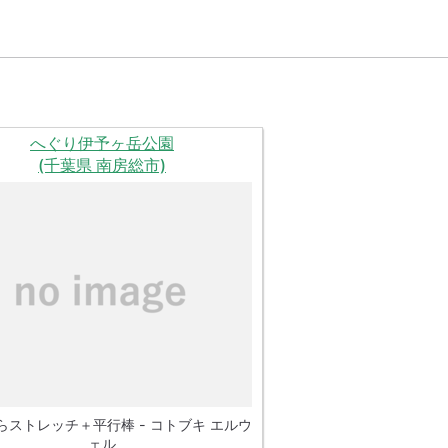
へぐり伊予ヶ岳公園
(千葉県 南房総市)
らストレッチ＋平行棒 - コトブキ エルウ
ェル