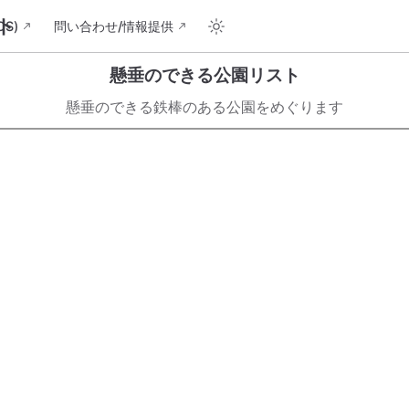
ト
S)
問い合わせ/情報提供
懸垂のできる公園リスト
懸垂のできる鉄棒のある公園をめぐります