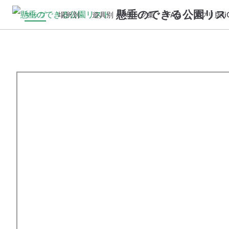
懸垂のできる公園リス
マップ
場所別
遊具別
リンク集
FAQ
アプリ版(iO