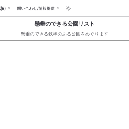
ト
S)
問い合わせ/情報提供
懸垂のできる公園リスト
懸垂のできる鉄棒のある公園をめぐります