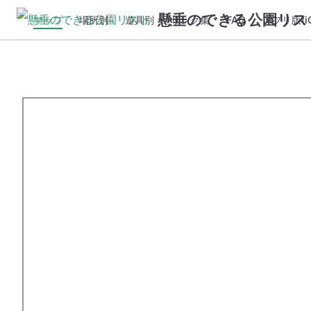
懸垂のできる公園リス
マップ
場所別
遊具別
リンク集
FAQ
アプリ版(iO