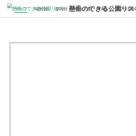
懸垂のできる公園リス
マップ
場所別
遊具別
リンク集
FAQ
アプリ版(iO