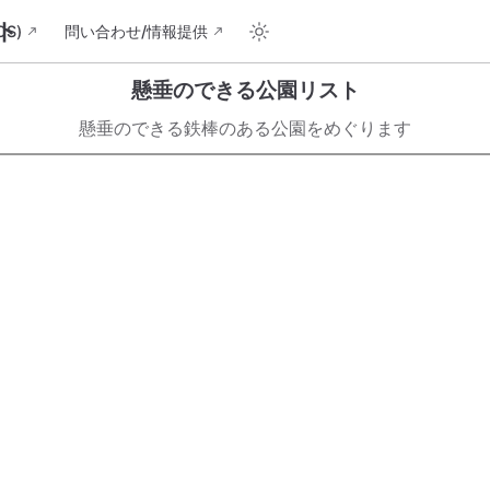
ト
S)
問い合わせ/情報提供
懸垂のできる公園リスト
懸垂のできる鉄棒のある公園をめぐります