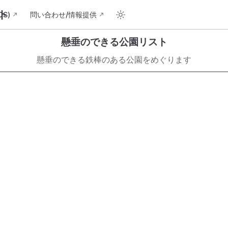
ト
S)
問い合わせ/情報提供
懸垂のできる公園リスト
懸垂のできる鉄棒のある公園をめぐります