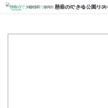
懸垂のできる公園リス
マップ
場所別
遊具別
リンク集
FAQ
アプリ版(iO