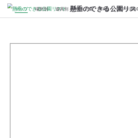
懸垂のできる公園リス
マップ
場所別
遊具別
リンク集
FAQ
アプリ版(iO