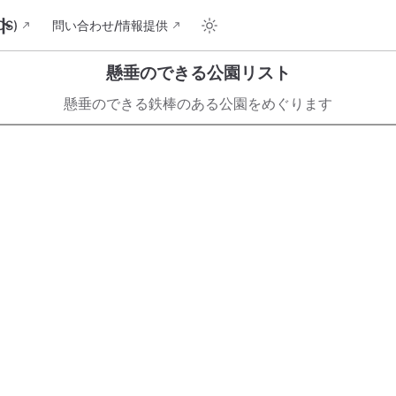
ト
S)
問い合わせ/情報提供
懸垂のできる公園リスト
懸垂のできる鉄棒のある公園をめぐります