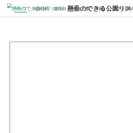
懸垂のできる公園リス
マップ
場所別
遊具別
リンク集
FAQ
アプリ版(iO