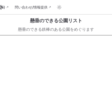
ト
S)
問い合わせ/情報提供
懸垂のできる公園リスト
懸垂のできる鉄棒のある公園をめぐります