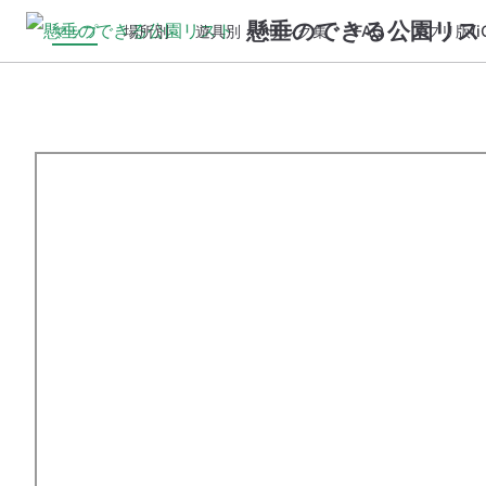
懸垂のできる公園リス
マップ
場所別
遊具別
リンク集
FAQ
アプリ版(iO