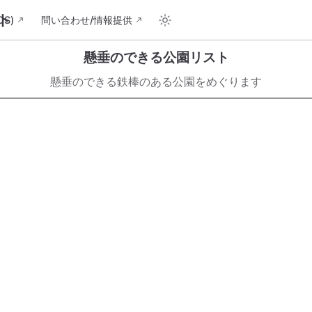
ト
S)
問い合わせ/情報提供
懸垂のできる公園リスト
懸垂のできる鉄棒のある公園をめぐります