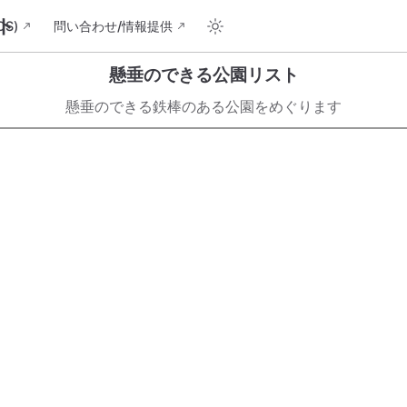
ト
S)
問い合わせ/情報提供
懸垂のできる公園リスト
懸垂のできる鉄棒のある公園をめぐります