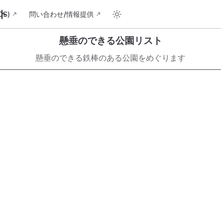
ト
S)
問い合わせ/情報提供
懸垂のできる公園リスト
懸垂のできる鉄棒のある公園をめぐります