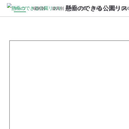
懸垂のできる公園リス
マップ
場所別
遊具別
リンク集
FAQ
アプリ版(iO