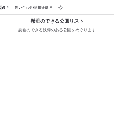
ト
S)
問い合わせ/情報提供
懸垂のできる公園リスト
懸垂のできる鉄棒のある公園をめぐります