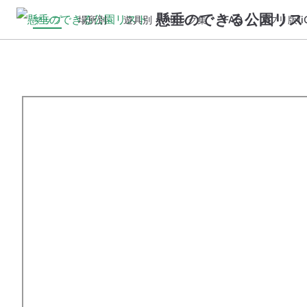
懸垂のできる公園リス
マップ
場所別
遊具別
リンク集
FAQ
アプリ版(iO